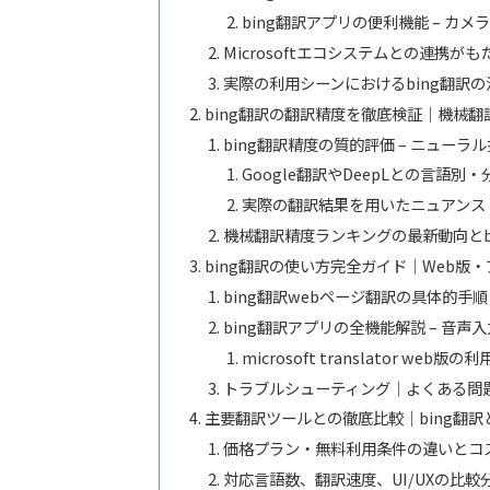
bing翻訳アプリの便利機能 – カ
Microsoftエコシステムとの連携が
実際の利用シーンにおけるbing翻訳
bing翻訳の翻訳精度を徹底検証｜機械
bing翻訳精度の質的評価 – ニュー
Google翻訳やDeepLとの言語
実際の翻訳結果を用いたニュアンス
機械翻訳精度ランキングの最新動向とb
bing翻訳の使い方完全ガイド｜Web版
bing翻訳webページ翻訳の具体的手
bing翻訳アプリの全機能解説 – 音
microsoft translator w
トラブルシューティング｜よくある問
主要翻訳ツールとの徹底比較｜bing翻訳と
価格プラン・無料利用条件の違いとコ
対応言語数、翻訳速度、UI/UXの比較