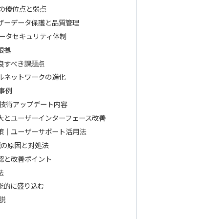
訳の優位点と弱点
ーザーデータ保護と品質管理
データセキュリティ体制
根拠
良すべき課題点
ラルネットワークの進化
用事例
の技術アップデート内容
大とユーザーインターフェース改善
決策｜ユーザーサポート活用法
問題の原因と対処法
認と改善ポイント
法
機能的に盛り込む
説