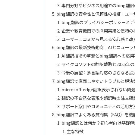
専門分野やビジネス用途でのbing翻
bing翻訳の安全性と信頼性の検証｜ユ
bing翻訳のプライバシーポリシーと
企業や教育機関での採用実績と信頼の
ユーザー口コミから見える安心感と改
bing翻訳の最新技術動向｜AIとニュー
AI翻訳技術の革新とbing翻訳への応
マイクロソフトの翻訳戦略と2025年
今後の展望：多言語対応のさらなる拡
bing翻訳で直面しやすいトラブルと解
microsoft edge翻訳表示されない
翻訳の不自然な表現や誤訳時の注文確
サポート窓口やコミュニティの活用方
bing翻訳でよくある質問集（FAQ）を
bing翻訳とは何か？初心者向け基礎解
主な特徴