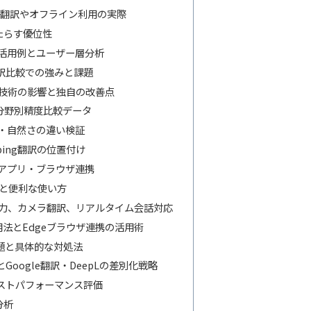
メラ翻訳やオフライン利用の実際
もたらす優位性
の活用例とユーザー層分析
翻訳比較での強みと課題
ラル技術の影響と独自の改善点
別・分野別精度比較データ
・自然さの違い検証
ing翻訳の位置付け
・アプリ・ブラウザ連携
順と便利な使い方
声入力、カメラ翻訳、リアルタイム会話対応
eb版の利用法とEdgeブラウザ連携の活用術
題と具体的な対処法
Google翻訳・DeepLの差別化戦略
ストパフォーマンス評価
分析