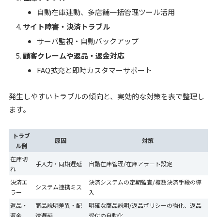
自動在庫連動、多店舗一括管理ツール活用
サイト障害・決済トラブル
サーバ監視・自動バックアップ
顧客クレームや返品・返金対応
FAQ拡充と即時カスタマーサポート
発生しやすいトラブルの傾向と、実効的な対策を表で整理し
ます。
トラブ
原因
対策
ル例
在庫切
手入力・同期遅延
自動在庫管理/在庫アラート設定
れ
決済エ
決済システムの定期監査/複数決済手段の導
システム連携ミス
ラー
入
返品・
商品説明差異・配
明確な商品説明/返品ポリシーの強化、返品
返金
送遅延
受付の自動化