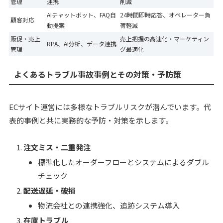
管理
連携
削減
AIチャットボット、FAQ自
24時間即時応答、オペレーター負
顧客対応
動提案
荷軽減
販促・売上
売上把握の高速化・マーケティン
RPA、AI分析、データ連携
管理
グ最適化
よくあるトラブル事故事例とその対策・予防策
ECサイト運営には多様なトラブルリスクが潜んでいます。代
表的事例と共に実務的な予防・対策を示します。
注文ミス・二重発注
標準化したオーダーフローとシステムによるダブル
チェック
配送遅延・破損
物流会社との連携強化、追跡システム導入
在庫トラブル