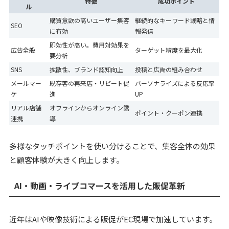
特徴
成功ポイント
ル
購買意欲の高いユーザー集客
継続的なキーワード戦略と情
SEO
に有効
報発信
即効性が高い。費用対効果を
広告全般
ターゲット精度を最大化
要分析
SNS
拡散性、ブランド認知向上
投稿と広告の組み合わせ
メールマー
既存客の再来店・リピート促
パーソナライズによる反応率
ケ
進
UP
リアル店舗
オフラインからオンライン誘
ポイント・クーポン連携
連携
導
多様なタッチポイントを使い分けることで、集客全体の効果
と顧客体験が大きく向上します。
AI・動画・ライブコマースを活用した販促革新
近年はAIや映像技術による販促がEC現場で加速しています。