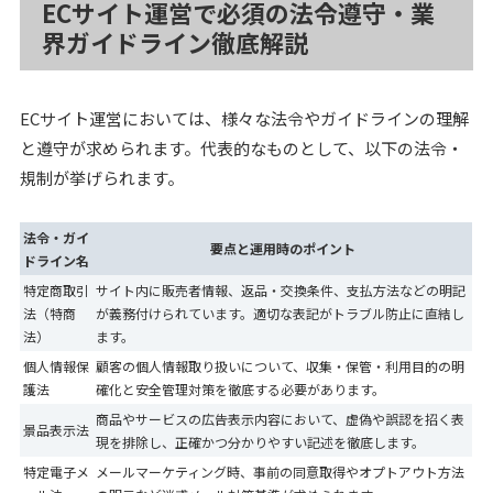
ECサイト運営で必須の法令遵守・業
界ガイドライン徹底解説
ECサイト運営においては、様々な法令やガイドラインの理解
と遵守が求められます。代表的なものとして、以下の法令・
規制が挙げられます。
法令・ガイ
要点と運用時のポイント
ドライン名
特定商取引
サイト内に販売者情報、返品・交換条件、支払方法などの明記
法（特商
が義務付けられています。適切な表記がトラブル防止に直結し
法）
ます。
個人情報保
顧客の個人情報取り扱いについて、収集・保管・利用目的の明
護法
確化と安全管理対策を徹底する必要があります。
商品やサービスの広告表示内容において、虚偽や誤認を招く表
景品表示法
現を排除し、正確かつ分かりやすい記述を徹底します。
特定電子メ
メールマーケティング時、事前の同意取得やオプトアウト方法