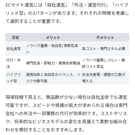
ECサイト運営には「自社運営」「外注・運営代行」「ハイブ
リッド型」の3パターンがあります。それぞれの特徴を考慮し
て選択することが重要です。
方式
メリット
デメリット
ノウハウ蓄積・独自性/柔軟性高
自社運営
高コスト・専門スキル必要
い
代行・外
ノウハウ蓄積しづらい・継
専門性高・即戦力・業務負荷軽減
注
続コスト発生
ハイブリ
運用効率と独自性のバランス、リ
外注先管理・調整の工数が
ッド型
スク分散可能
増える
現場目線で見ると、商品数が少ない場合は自社主体でも運営
可能ですが、スピードや規模の拡大が求められる場合は専門
会社への外注や一部業務の代行が効率的です。コストやリス
ク、将来的なビジネスモデルの変化を見据えて柔軟な組み合
わせを検討することをおすすめします。