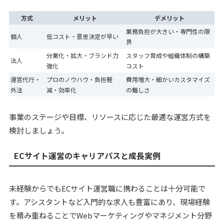
方式
メリット
デメリット
業務負担が大きい・専門性の限
個人
低コスト・意思決定が早い
界
分業化・拡大・ブランド力
スタッフ育成や組織体制の構築
法人
強化
コスト
運営代行・
プロのノウハウ・負担軽
費用増大・細かいカスタマイズ
外注
減・効率化
の難しさ
事業のステージや目標、リソースに応じた最適な運営方式を
検討しましょう。
ECサイト運営のキャリアパスと成長実例
未経験からでもECサイト運営職に携わることは十分可能で
す。アシスタントなど入門的な求人も豊富にあり、現場経験
を積み重ねることでWebマーケティングやマネジメント分野