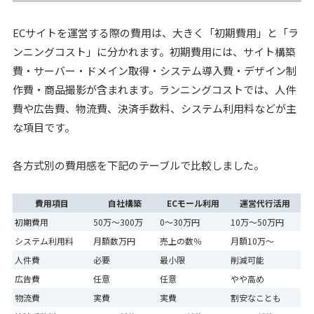
ECサイトを運営する際の費用は、大きく「初期費用」と「ラ
ンニングコスト」に分かれます。初期費用には、サイト構築
費・サーバー・ドメイン取得・システム導入費・デザイン制
作費・商品撮影が含まれます。ランニングコストでは、人件
費や広告費、物流費、決済手数料、システム利用料などが主
な項目です。
各方式別の費用感を下記のテーブルで比較しました。
費用項目
自社構築
ECモール利用
運営代行活用
初期費用
50万～300万
0～30万円
10万～50万円
システム利用料
月額数万円
売上の数％
月額10万～
人件費
必要
最小限
削減可能
広告費
任意
任意
やや高め
物流費
実費
実費
割安なことも