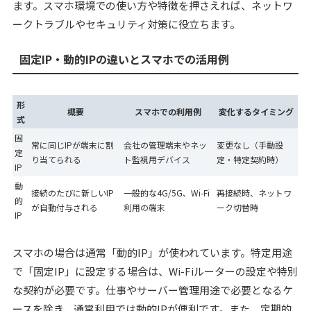
ます。スマホ環境での使い方や特徴を押さえれば、ネットワ
ークトラブルやセキュリティ対策に役立ちます。
固定IP・動的IPの違いとスマホでの活用例
形
概要
スマホでの利用例
変化するタイミング
式
固
常に同じIPが端末に割
会社の管理端末やネッ
変更なし（手動設
定
り当てられる
ト監視用デバイス
定・特定契約時）
IP
動
接続のたびに新しいIP
一般的な4G/5G、Wi-Fi
再接続時、ネットワ
的
が自動付与される
利用の端末
ーク切替時
IP
スマホの場合は通常「動的IP」が使われています。特定用途
で「固定IP」に設定する場合は、Wi-Fiルーターの設定や特別
な契約が必要です。仕事やサーバー管理用途で必要となるケ
ースを除き、通常利用では動的IPが便利です。また、定期的