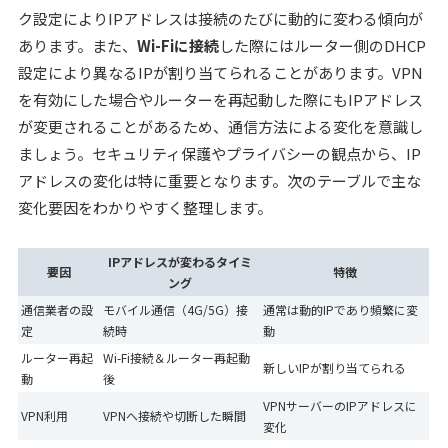
ク設定によりIPアドレスは接続のたびに動的に変わる傾向が
あります。また、
Wi-Fiに接続
した際にはルーター側のDHCP
設定により異なるIPが割り当てられることがあります。VPN
を有効にした場合やルーターを再起動した際にもIPアドレス
が変更されることがあるため、通信方法による変化を意識し
ましょう。セキュリティ保護やプライバシーの観点から、IP
アドレスの変化は特に重要となります。次のテーブルで主な
変化要因をわかりやすく整理します。
IPアドレスが変わるタイミ
要因
特徴
ング
通信業者の設
モバイル通信（4G/5G）接
通常は動的IPであり頻繁に変
定
続時
動
ルーター再起
Wi-Fi接続＆ルーター再起動
新しいIPが割り当てられる
動
後
VPNサーバーのIPアドレスに
VPN利用
VPNへ接続や切断した瞬間
変化