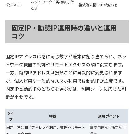
ネットワークに再接続した
公共Wi-Fi
複数端末間でIPが変わる
とき
固定IP・動態IP運用時の違いと運用
コツ
固定IPアドレス
は常に同じ数字が端末に割り当てられ、ネッ
トワーク機器の制御やリモートアクセスの際に役立ちます。
一方、
動的IPアドレス
は接続ごとに自動的に変更されます
が、個人運用や一般的なスマホ利用では動的IPが主流です。
固定IPと動的IPのどちらを選ぶかは、利用シーンに応じた判
断が重要です。
タイ
特徴
運用ポイント
プ
固定
常に同じアドレスを利用。管理やリモート
事業用途など限定的に
IP
操作向き
最適