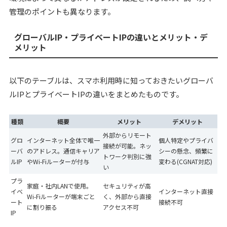
管理のポイントも異なります。
グローバルIP・プライベートIPの違いとメリット・デ
メリット
以下のテーブルは、スマホ利用時に知っておきたいグローバ
ルIPとプライベートIPの違いをまとめたものです。
種類
概要
メリット
デメリット
外部からリモート
グロ
インターネット全体で唯一
個人特定やプライバ
接続が可能。ネッ
ーバ
のアドレス。通信キャリア
シーの懸念、頻繁に
トワーク判別に強
ルIP
やWi-Fiルーターが付与
変わる(CGNAT対応)
い
プラ
家庭・社内LANで使用。
セキュリティが高
イベ
インターネット直接
Wi-Fiルーターが端末ごと
く、外部から直接
ート
接続不可
に割り振る
アクセス不可
IP