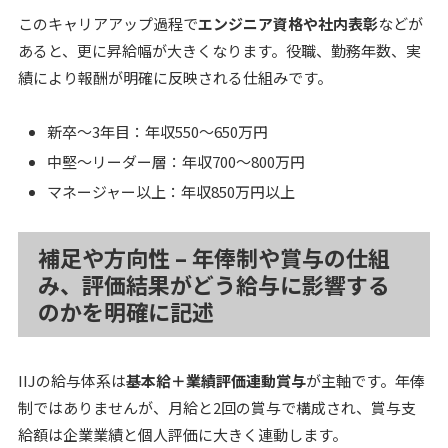
このキャリアアップ過程で
エンジニア資格や社内表彰
などが
あると、更に昇給幅が大きくなります。役職、勤務年数、実
績により報酬が明確に反映される仕組みです。
新卒～3年目：年収550～650万円
中堅～リーダー層：年収700～800万円
マネージャー以上：年収850万円以上
補足や方向性 – 年俸制や賞与の仕組
み、評価結果がどう給与に影響する
のかを明確に記述
IIJの給与体系は
基本給＋業績評価連動賞与
が主軸です。年俸
制ではありませんが、月給と2回の賞与で構成され、賞与支
給額は企業業績と個人評価に大きく連動します。