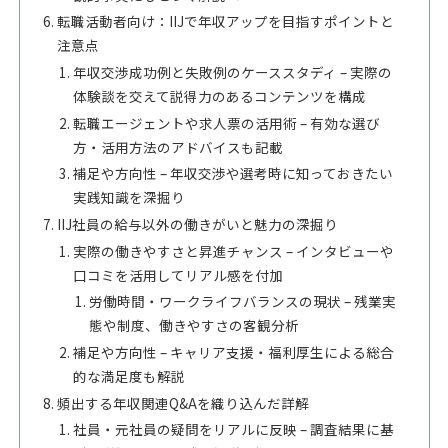
転職活動者向け：IIJで年収アップを目指すポイントと
注意点
年収交渉成功例と失敗例のケーススタディ – 実際の
体験談を交えて説得力のあるコンテンツを構成
転職エージェントや求人票の活用術 – 有効な選び
方・活用方法のアドバイスも記載
補足や方向性 – 年収交渉や選考時に知っておきたい
実践知識を深掘り
IIJ社員の給与以外の働きがいと魅力の深掘り
実際の働きやすさと昇進チャンス – インタビューや
口コミを活用してリアル感を付加
労働時間・ワークライフバランスの現状 – 残業実
態や制度、働きやすさの客観分析
補足や方向性 – キャリア支援・福利厚生による総合
的な満足度も解説
頻出する年収関連Q&Aを織り込んだ詳解
社員・元社員の疑問をリアルに反映 – 調査結果に基