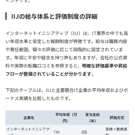
イントです。
IIJの給与体系と評価制度の詳細
インターネットイニシアティブ（IIJ）は、IT業界の中でも高
い年収水準と安定した報酬制度が特徴です。給与は職務内容
や責任範囲、個々の評価に応じて段階的に設定されていま
す。年収に不安や疑念を持つ声もありますが、会社の公式資
料や実際の転職口コミを参照すると、
明確な評価基準や昇給
フローが整備されていることが分かります
。
下記のテーブルは、IIJと主要競合IT企業の平均年収およびボ
ーナス実績を比較したものです。
平均年収（万
賞与支給
企業名
評価方式
円）
（年）
インターネットイニシアテ
実績＋業績連
730
2回