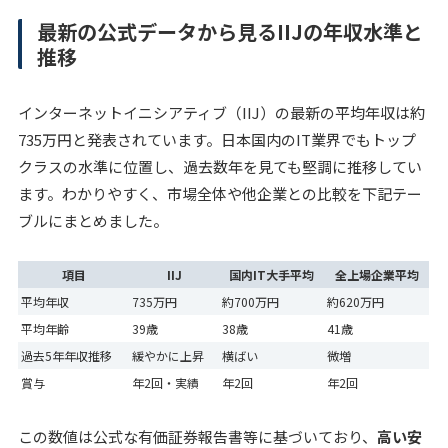
最新の公式データから見るIIJの年収水準と
推移
インターネットイニシアティブ（IIJ）の最新の平均年収は約
735万円と発表されています。日本国内のIT業界でもトップ
クラスの水準に位置し、過去数年を見ても堅調に推移してい
ます。わかりやすく、市場全体や他企業との比較を下記テー
ブルにまとめました。
項目
IIJ
国内IT大手平均
全上場企業平均
平均年収
735万円
約700万円
約620万円
平均年齢
39歳
38歳
41歳
過去5年年収推移
緩やかに上昇
横ばい
微増
賞与
年2回・実績
年2回
年2回
この数値は公式な有価証券報告書等に基づいており、
高い安