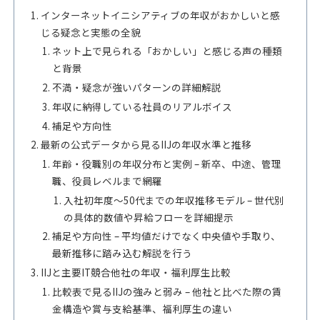
インターネットイニシアティブの年収がおかしいと感
じる疑念と実態の全貌
ネット上で見られる「おかしい」と感じる声の種類
と背景
不満・疑念が強いパターンの詳細解説
年収に納得している社員のリアルボイス
補足や方向性
最新の公式データから見るIIJの年収水準と推移
年齢・役職別の年収分布と実例 – 新卒、中途、管理
職、役員レベルまで網羅
入社初年度～50代までの年収推移モデル – 世代別
の具体的数値や昇給フローを詳細提示
補足や方向性 – 平均値だけでなく中央値や手取り、
最新推移に踏み込む解説を行う
IIJと主要IT競合他社の年収・福利厚生比較
比較表で見るIIJの強みと弱み – 他社と比べた際の賃
金構造や賞与支給基準、福利厚生の違い