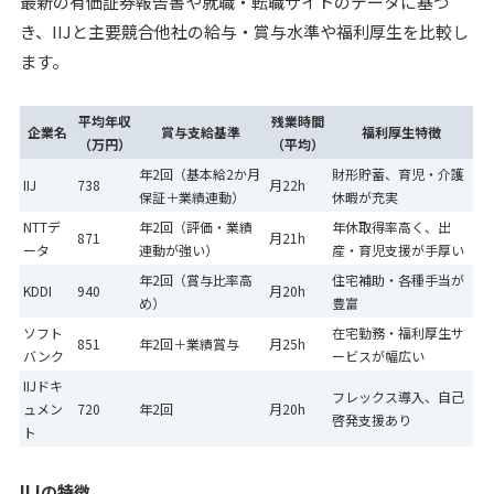
最新の有価証券報告書や就職・転職サイトのデータに基づ
き、IIJと主要競合他社の給与・賞与水準や福利厚生を比較し
ます。
平均年収
残業時間
企業名
賞与支給基準
福利厚生特徴
（万円）
（平均）
年2回（基本給2か月
財形貯蓄、育児・介護
IIJ
738
月22h
保証＋業績連動）
休暇が充実
NTTデ
年2回（評価・業績
年休取得率高く、出
871
月21h
ータ
連動が強い）
産・育児支援が手厚い
年2回（賞与比率高
住宅補助・各種手当が
KDDI
940
月20h
め）
豊富
ソフト
在宅勤務・福利厚生サ
851
年2回＋業績賞与
月25h
バンク
ービスが幅広い
IIJドキ
フレックス導入、自己
ュメン
720
年2回
月20h
啓発支援あり
ト
IIJの特徴