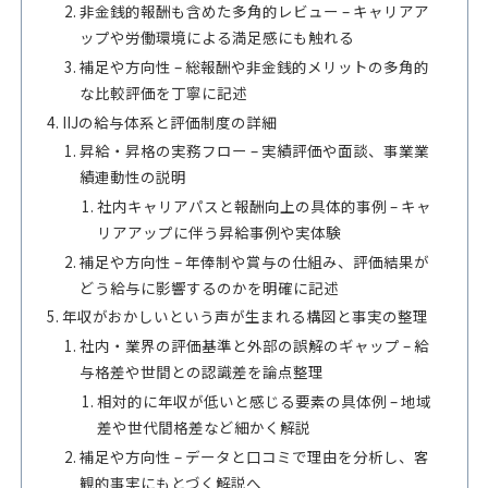
非金銭的報酬も含めた多角的レビュー – キャリアア
ップや労働環境による満足感にも触れる
補足や方向性 – 総報酬や非金銭的メリットの多角的
な比較評価を丁寧に記述
IIJの給与体系と評価制度の詳細
昇給・昇格の実務フロー – 実績評価や面談、事業業
績連動性の説明
社内キャリアパスと報酬向上の具体的事例 – キャ
リアアップに伴う昇給事例や実体験
補足や方向性 – 年俸制や賞与の仕組み、評価結果が
どう給与に影響するのかを明確に記述
年収がおかしいという声が生まれる構図と事実の整理
社内・業界の評価基準と外部の誤解のギャップ – 給
与格差や世間との認識差を論点整理
相対的に年収が低いと感じる要素の具体例 – 地域
差や世代間格差など細かく解説
補足や方向性 – データと口コミで理由を分析し、客
観的事実にもとづく解説へ