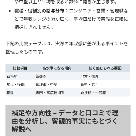
や中堅以上と平均を取ると数値に開きが生じます。
職種・役割別の給与分布
：エンジニア・営業・管理職な
どで年収レンジの幅が広く、平均値だけで実態を正確に
把握しきれません。
下記の比較テーブルは、実際の年収感に差が出るポイントを
整理したものです。
比較項目
高水準になる傾向
低く感じられる要因
勤務地
首都圏
地方・郊外
年代・役職
管理職・中堅
新卒・若手
職種
専門・高度技術系
非技術・一般職
補足や方向性 – データと口コミで理
由を分析し、客観的事実にもとづく
解説へ