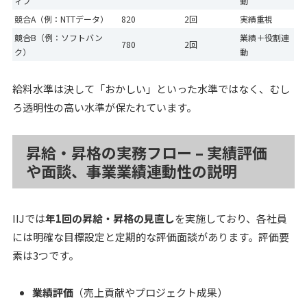
ィブ
動
競合A（例：NTTデータ）
820
2回
実績重視
競合B（例：ソフトバン
業績＋役割連
780
2回
ク）
動
給料水準は決して「おかしい」といった水準ではなく、むし
ろ透明性の高い水準が保たれています。
昇給・昇格の実務フロー – 実績評価
や面談、事業業績連動性の説明
IIJでは
年1回の昇給・昇格の見直し
を実施しており、各社員
には明確な目標設定と定期的な評価面談があります。評価要
素は3つです。
業績評価
（売上貢献やプロジェクト成果）